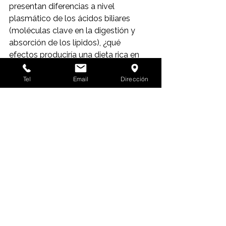
presentan diferencias a nivel 
plasmático de los ácidos biliares 
(moléculas clave en la digestión y 
absorción de los lípidos), ¿qué 
efectos produciría una dieta rica en 
grasa y/o en colesterol en los 
descendientes de las madres que 
Tel
Email
Dirección
bebieron fructosa durante la 
gestación?
Este estudio evidencia cómo unos 
hábitos nutricionales inadecuados 
durante la gestación pueden tener 
consecuencias negativas en la 
progenie, incluso en la edad adulta. 
Con las limitaciones evidentes de 
extrapolar los resultados 
encontrados del modelo animal al ser 
humano, el presente trabajo pretende 