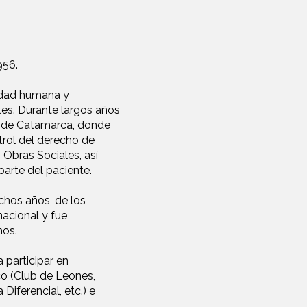
956.
idad humana y
tes. Durante largos años
o de Catamarca, donde
rol del derecho de
 Obras Sociales, así
parte del paciente.
chos años, de los
nacional y fue
mos.
a participar en
co (Club de Leones,
Diferencial, etc.) e
o.