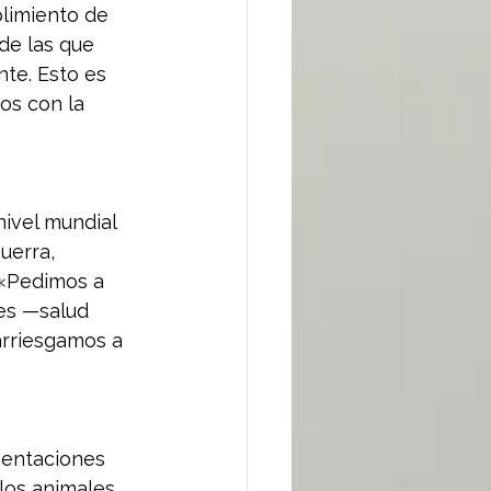
plimiento de 
de las que 
te. Esto es 
os con la 
ivel mundial 
uerra, 
 «Pedimos a 
es —salud 
rriesgamos a 
ientaciones 
los animales 