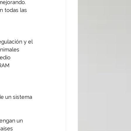
mejorando. 
n todas las 
egulación y el 
animales 
edio 
 RAM 
e un sistema 
tengan un 
aíses 