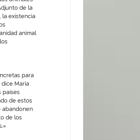
djunto de la 
 la existencia 
os 
sanidad animal 
los 
ncretas para 
 dice Maria 
 países 
ado de estos 
ue abandonen 
o de los 
s.»