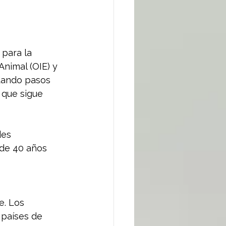
para la 
Animal (OIE) y 
dando pasos 
 que sigue 
des 
 de 40 años 
e. Los 
 países de 