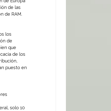
ón de Europa 
ión de las 
ón de RAM.
s los 
ión de 
ien que 
cacia de los 
ribución, 
an puesto en 
res 
al, solo 10 