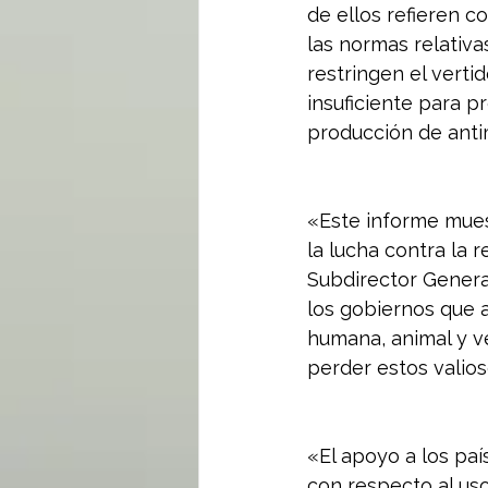
de ellos refieren c
las normas relativa
restringen el verti
insuficiente para p
producción de anti
«Este informe mues
la lucha contra la r
Subdirector Genera
los gobiernos que 
humana, animal y v
perder estos valio
«El apoyo a los paí
con respecto al us