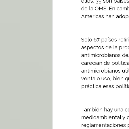
ellos, 39 son paíse
de la OMS. En cambi
Américas han adopt
Solo 67 países refi
aspectos de la prod
antimicrobianos de
carecían de política
antimicrobianos uti
venta o uso, bien 
práctica esas políti
También hay una co
medioambiental y d
reglamentaciones p