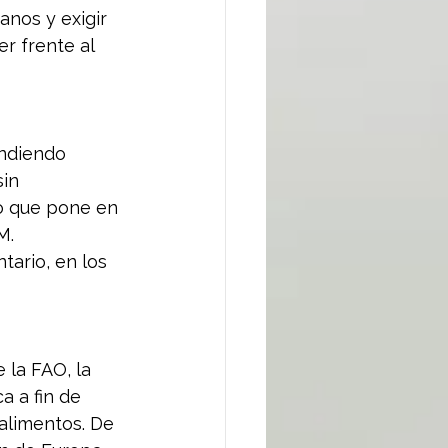
anos y exigir 
r frente al 
endiendo 
in 
lo que pone en 
M.
tario, en los 
 la FAO, la 
a a fin de 
alimentos. De 